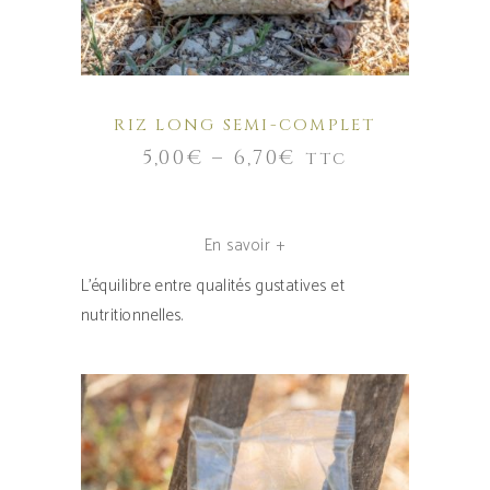
peuvent
être
choisies
sur
RIZ LONG SEMI-COMPLET
la
5,00
€
–
6,70
€
TTC
page
du
produit
En savoir +
L’équilibre entre qualités gustatives et
nutritionnelles.