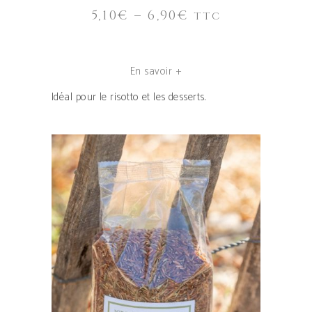
la
5,10
€
–
6,90
€
TTC
page
du
produit
En savoir +
Idéal pour le risotto et les desserts.