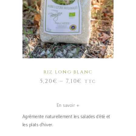
a
CHOIX DES OPTIONS
plusieurs
variations.
Les
options
peuvent
être
choisies
sur
RIZ LONG BLANC
la
5,20
€
–
7,10
€
TTC
page
du
produit
En savoir +
Agrémente naturellement les salades d’été et
les plats d’hiver.