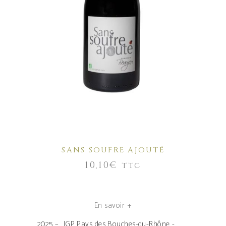
AJOUTER AU PANIER
SANS SOUFRE AJOUTÉ
10,10
€
TTC
En savoir +
2025 – IGP Pays des Bouches-du-Rhône -