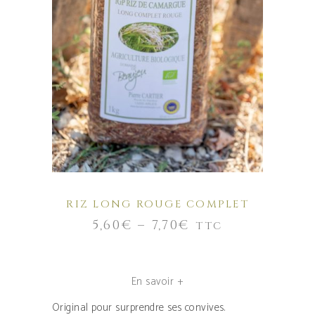
Ce
produit
a
CHOIX DES OPTIONS
plusieurs
variations.
Les
options
peuvent
être
choisies
sur
RIZ LONG ROUGE COMPLET
la
5,60
€
–
7,70
€
TTC
page
du
produit
En savoir +
Original pour surprendre ses convives.