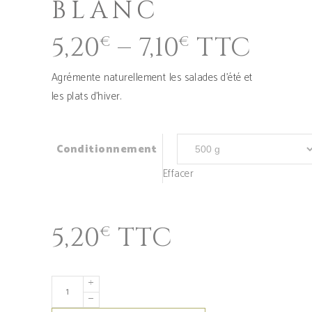
BLANC
5,20
–
7,10
TTC
€
€
Agrémente naturellement les salades d’été et
les plats d’hiver.
Conditionnement
Effacer
5,20
TTC
€
quantité
de