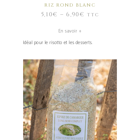
RIZ ROND BLANC
choisies
5,10
€
–
6,90
€
TTC
sur
la
En savoir +
page
du
Idéal pour le risotto et les desserts.
produit
Ce
produit
CHOIX DES OPTIONS