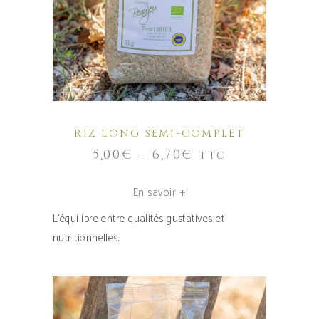
a
plusieurs
variations.
Les
options
peuvent
être
RIZ LONG SEMI-COMPLET
choisies
5,00
€
–
6,70
€
TTC
sur
la
En savoir +
page
du
L’équilibre entre qualités gustatives et
produit
nutritionnelles.