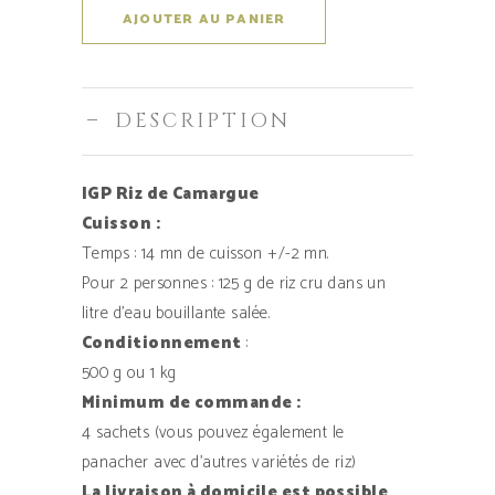
Riz
AJOUTER AU PANIER
long
blanc
DESCRIPTION
IGP Riz de Camargue
Cuisson :
Temps : 14 mn de cuisson +/-2 mn.
Pour 2 personnes : 125 g de riz cru dans un
litre d’eau bouillante salée.
Conditionnement
:
500 g ou 1 kg
Minimum de commande :
4 sachets (vous pouvez également le
panacher avec d’autres variétés de riz)
La livraison à domicile est possible